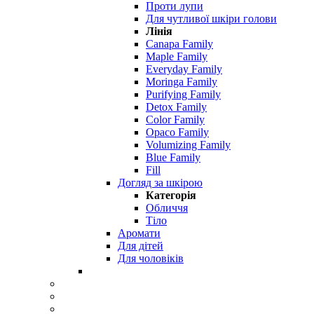
Проти лупи
Для чутливої ​​шкіри голови
Лінія
Canapa Family
Maple Family
Everyday Family
Moringa Family
Purifying Family
Detox Family
Color Family
Opaco Family
Volumizing Family
Blue Family
Fill
Догляд за шкірою
Категорія
Обличчя
Тіло
Аромати
Для дітей
Для чоловіків