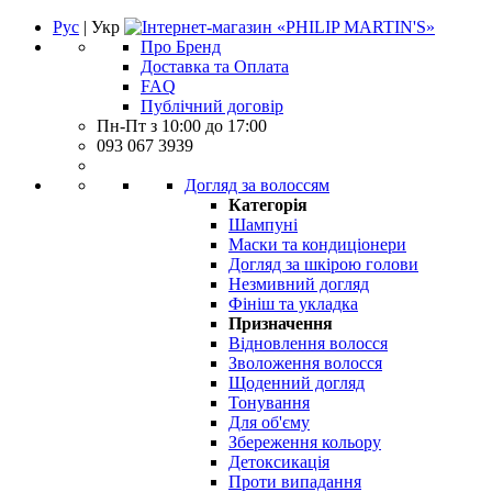
Рус
| Укр
Про Бренд
Доставка та Оплата
FAQ
Публічний договір
Пн-Пт з 10:00 до 17:00
093 067 3939
Догляд за волоссям
Категорія
Шампуні
Маски та кондиціонери
Догляд за шкірою голови
Незмивний догляд
Фініш та укладка
Призначення
Відновлення волосся
Зволоження волосся
Щоденний догляд
Тонування
Для об'єму
Збереження кольору
Детоксикація
Проти випадання