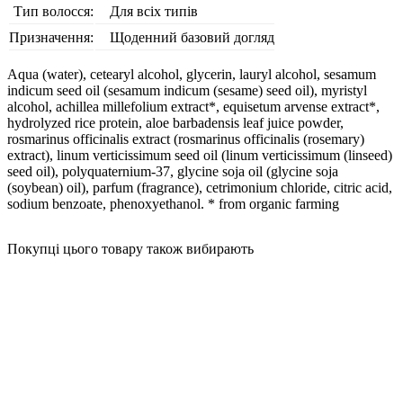
Тип волосся:
Для всіх типів
Призначення:
Щоденний базовий догляд
Aqua (water), cetearyl alcohol, glycerin, lauryl alcohol, sesamum
indicum seed oil (sesamum indicum (sesame) seed oil), myristyl
alcohol, achillea millefolium extract*, equisetum arvense extract*,
hydrolyzed rice protein, aloe barbadensis leaf juice powder,
rosmarinus officinalis extract (rosmarinus officinalis (rosemary)
extract), linum verticissimum seed oil (linum verticissimum (linseed)
seed oil), polyquaternium-37, glycine soja oil (glycine soja
(soybean) oil), parfum (fragrance), cetrimonium chloride, citric acid,
sodium benzoate, phenoxyethanol. * from organic farming
Покупці цього товару також вибирають
BESTSELLER
TOP CHOICE