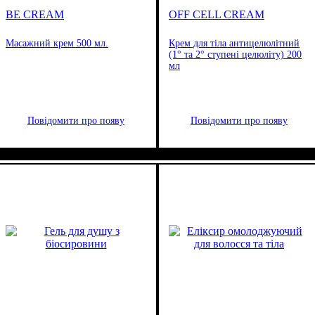
BE CREAM
OFF CELL CREAM
Масажний крем 500 мл.
Крем для тіла антицелюлітний
(1° та 2° ступені целюліту) 200
мл
Повідомити про появу
Повідомити про появу