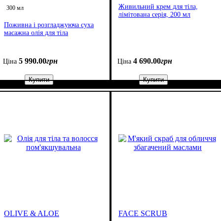
Живильний крем для тіла,
300 мл
лімітована серія, 200 мл
Поживна і розгладжуюча суха
масажна олія для тіла
5 990
.
00
грн
4 690
.
00
грн
Ціна
Ціна
Купити
Купити
OLIVE & ALOE
FACE SCRUB