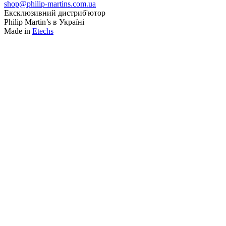
shop@philip-martins.com.ua
Ексклюзивний дистриб'ютор
Philip Martin’s в Україні
Made in
Etechs