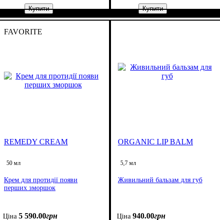
Купити
Купити
FAVORITE
REMEDY CREAM
ORGANIC LIP BALM
50 мл
5,7 мл
Крем для протидії появи
Живильний бальзам для губ
перших зморшок
5 590
.
00
грн
940
.
00
грн
Ціна
Ціна