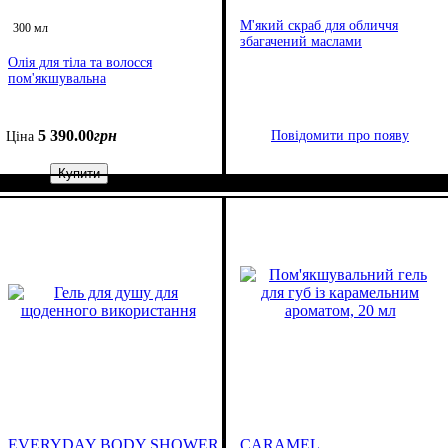
М'який скраб для обличчя
300 мл
збагачений маслами
Олія для тіла та волосся
пом'якшувальна
5 390
.
00
грн
Повідомити про появу
Ціна
Купити
EVERYDAY BODY SHOWER NEW
CARAMEL