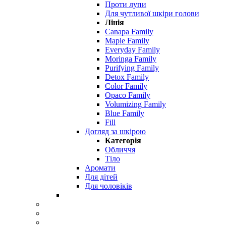
Проти лупи
Для чутливої ​​шкіри голови
Лінія
Canapa Family
Maple Family
Everyday Family
Moringa Family
Purifying Family
Detox Family
Color Family
Opaco Family
Volumizing Family
Blue Family
Fill
Догляд за шкірою
Категорія
Обличчя
Тіло
Аромати
Для дітей
Для чоловіків