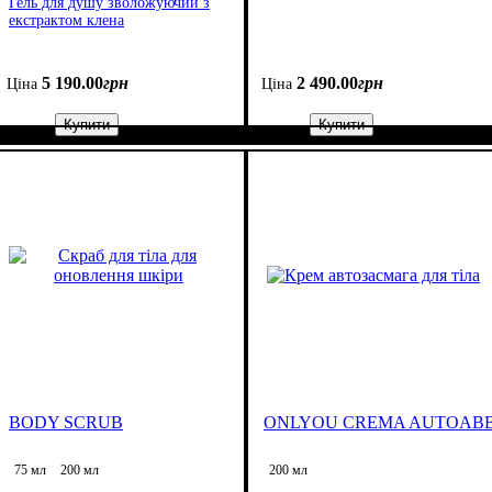
Гель для душу зволожуючий з
екстрактом клена
5 190
.
00
грн
2 490
.
00
грн
Ціна
Ціна
Купити
Купити
BODY SCRUB
ONLYOU CREMA AUTOAB
75 мл
200 мл
200 мл