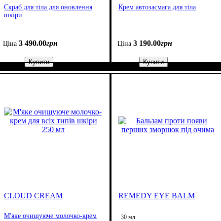
Скраб для тіла для оновлення
Крем автозасмага для тіла
шкіри
3 490
.
00
грн
3 190
.
00
грн
Ціна
Ціна
Купити
Купити
CLOUD CREAM
REMEDY EYE BALM
М'яке очищуюче молочко-крем
30 мл