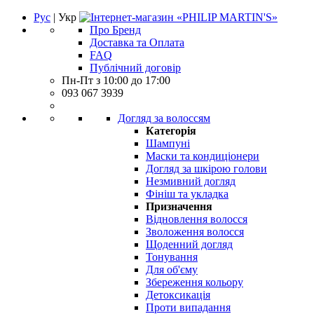
Рус
| Укр
Про Бренд
Доставка та Оплата
FAQ
Публічний договір
Пн-Пт з 10:00 до 17:00
093 067 3939
Догляд за волоссям
Категорія
Шампуні
Маски та кондиціонери
Догляд за шкірою голови
Незмивний догляд
Фініш та укладка
Призначення
Відновлення волосся
Зволоження волосся
Щоденний догляд
Тонування
Для об'єму
Збереження кольору
Детоксикація
Проти випадання