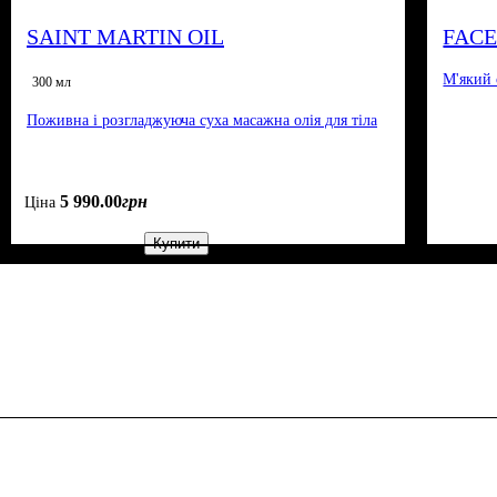
SAINT MARTIN OIL
FACE
М'який 
300 мл
Поживна і розгладжуюча суха масажна олія для тіла
5 990
.
00
грн
Ціна
Купити