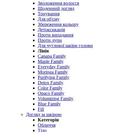
Зволоження волосся
Щоденний догляд
Тонування
Для об'єму
Збереження кольору
Детоксикація
Проти випадання
Проти лупи
Для чутливої ​​шкіри голови
Лінія
Canapa Family
Maple Family
Everyday Family
Moringa Family
Purifying Family
Detox Family
Color Family
Opaco Family
Volumizing Family
Blue Family
Fill
Догляд за шкірою
Категорія
Обличчя
Тіло