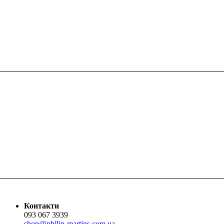
Контакти
093 067 3939
shop@philip-martins.com.ua