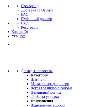
Про Бренд
Доставка та Оплата
FAQ
Публічний договір
Вхід
|
Реєстрація
Кошик
(0)
Укр
|
Рус
Догляд за волоссям
Категорія
Шампуні
Маски та кондиціонери
Догляд за шкірою голови
Незмивний догляд
Фініш та укладка
Призначення
Відновлення волосся