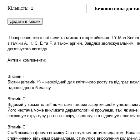
Безкоштовна достав
Додати в Кошик
Повернення життєвої сили та м’якості шкіри обличчя. TY Man Serum 
вітаміни A, H, C, E та F, а також аргінін. Завдяки зволожувальним 
доглянутого вигляду.
Активні компоненти:
Вітамін H
Біотин (вітамін H) – необхідний для клітинного росту та відіграє ва
гідроліпідного балансу.
Вітамін F
Відомий у косметології як «вітамін шкіри» завдяки своїм унікальним 
Його нестача може викликати дерматологічні проблеми, такі як акне,
покращує структуру рогового шару, зволожує та підвищує еластичніс
Вітамін C
Стабілізована форма вітаміну C є потужним антиоксидантом. Вона с
спричинених вільними радикалами, стимулює вироблення колагену, 