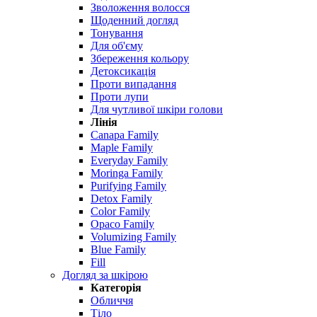
Зволоження волосся
Щоденний догляд
Тонування
Для об'єму
Збереження кольору
Детоксикація
Проти випадання
Проти лупи
Для чутливої ​​шкіри голови
Лінія
Canapa Family
Maple Family
Everyday Family
Moringa Family
Purifying Family
Detox Family
Color Family
Opaco Family
Volumizing Family
Blue Family
Fill
Догляд за шкірою
Категорія
Обличчя
Тіло