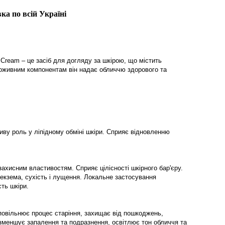
ка по всій Україні
Cream – це засіб для догляду за шкірою, що містить
і поживним компонентам він надає обличчю здорового та
жливу роль у ліпідному обміні шкіри. Сприяє відновленню
захисним властивостям. Сприяє цілісності шкірного бар'єру.
 екзема, сухість і лущення. Локальне застосування
ть шкіри.
повільнює процес старіння, захищає від пошкоджень,
зменшує запалення та подразнення, освітлює тон обличчя та