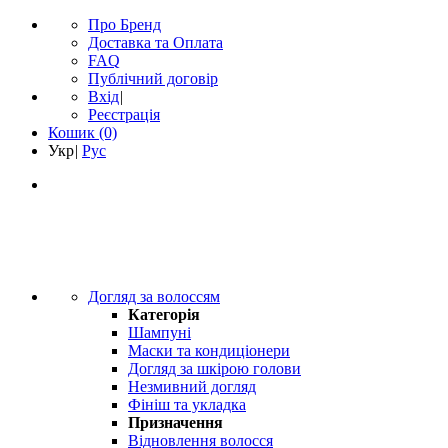
Про Бренд
Доставка та Оплата
FAQ
Публічний договір
Вхід
|
Реєстрація
Кошик
(0)
Укр
|
Рус
Догляд за волоссям
Категорія
Шампуні
Маски та кондиціонери
Догляд за шкірою голови
Незмивний догляд
Фініш та укладка
Призначення
Відновлення волосся