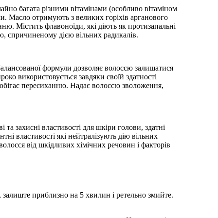
айно багата різними вітамінами (особливо вітаміном
. Масло отримують з великих горіхів арганового
інню. Містить флавоноїди, які діють як протизапальні
ю, спричиненому дією вільних радикалів.
балансованої формули дозволяє волоссю залишатися
роко використовується завдяки своїй здатності
апобігає пересиханню. Надає волоссю зволоження,
 та захисні властивості для шкіри голови, здатні
нтні властивості які нейтралізують дію вільних
 волосся від шкідливих хімічних речовин і факторів
 залиште приблизно на 5 хвилин і ретельно змийте.