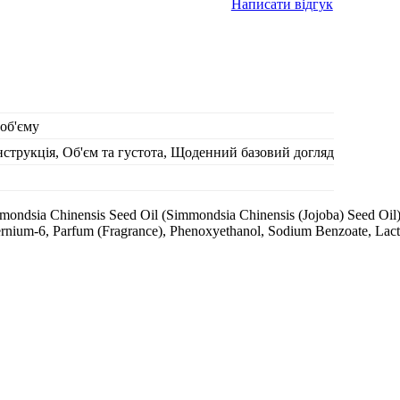
Написати відгук
 об'єму
струкція, Об'єм та густота, Щоденний базовий догляд
mmondsia Chinensis Seed Oil (Simmondsia Chinensis (Jojoba) Seed Oil)
nium-6, Parfum (Fragrance), Phenoxyethanol, Sodium Benzoate, Lactic 