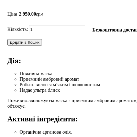
Ціна
2 950
.
00
грн
Безкоштовна достав
Додати в Кошик
Дія:
Поживна маска
Приємний амбровий аромат
Робить волосся м’яким і шовковистим
Надає ультра блиск
Поживно-зволожуюча маска з приємним амбровим ароматом, н
обтяжує.
Активні інгредієнти:
Органічна арганова олія.