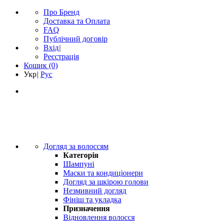
Про Бренд
Доставка та Оплата
FAQ
Публічний договір
Вхід
|
Реєстрація
Кошик
(0)
Укр
|
Рус
Догляд за волоссям
Категорія
Шампуні
Маски та кондиціонери
Догляд за шкірою голови
Незмивний догляд
Фініш та укладка
Призначення
Відновлення волосся