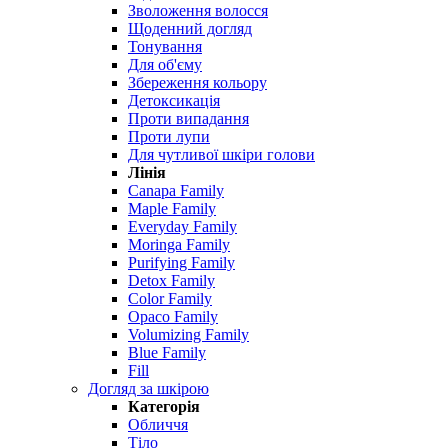
Зволоження волосся
Щоденний догляд
Тонування
Для об'єму
Збереження кольору
Детоксикація
Проти випадання
Проти лупи
Для чутливої ​​шкіри голови
Лінія
Canapa Family
Maple Family
Everyday Family
Moringa Family
Purifying Family
Detox Family
Color Family
Opaco Family
Volumizing Family
Blue Family
Fill
Догляд за шкірою
Категорія
Обличчя
Тіло