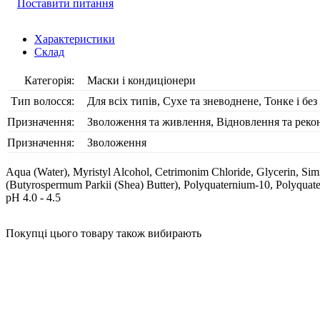
Поставити питання
Характеристики
Склад
Категорія:
Маски і кондиціонери
Тип волосся:
Для всіх типів, Сухе та зневоднене, Тонке і без
Призначення:
Зволоження та живлення, Відновлення та рекон
Призначення:
Зволоження
Aqua (Water), Myristyl Alcohol, Cetrimonim Chloride, Glycerin, Si
(Butyrospermum Parkii (Shea) Butter), Polyquaternium-10, Polyquater
pH 4.0 - 4.5
Покупці цього товару також вибирають
BESTSELLER
ICONIC FORMULA
TOP CHOICE