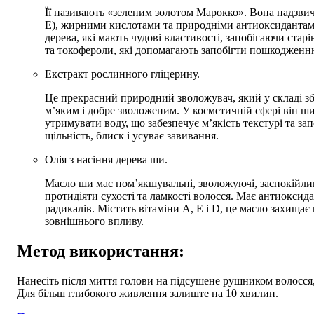
Її називають «зеленим золотом Марокко». Вона надзвич
Е), жирними кислотами та природніми антиоксидантами
дерева, які мають чудові властивості, запобігаючи стар
та токофероли, які допомагають запобігти пошкодженн
Екстракт рослинного гліцерину.
Це прекрасний природний зволожувач, який у складі з
м’яким і добре зволоженим. У косметичній сфері він ши
утримувати воду, що забезпечує м’якість текстурі та з
щільність, блиск і усуває завивання.
Олія з насіння дерева ши.
Масло ши має пом’якшувальні, зволожуючі, заспокійливі
протидіяти сухості та ламкості волосся. Має антиоксида
радикалів. Містить вітаміни A, E і D, це масло захищає
зовнішнього впливу.
Метод використання:
Нанесіть після миття голови на підсушене рушником волосся,
Для більш глибокого живлення залиште на 10 хвилин.