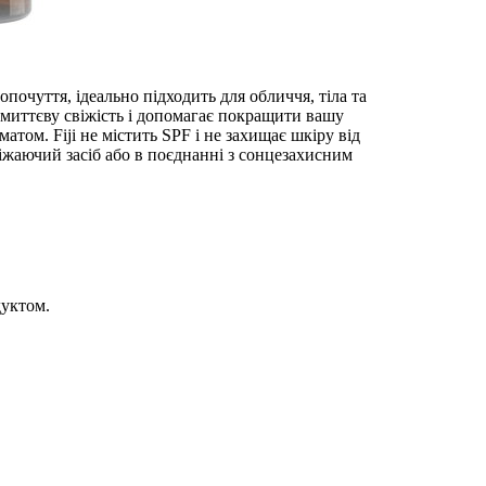
почуття, ідеально підходить для обличчя, тіла та
є миттєву свіжість і допомагає покращити вашу
том. Fiji не містить SPF і не захищає шкіру від
іжаючий засіб або в поєднанні з сонцезахисним
дуктом.