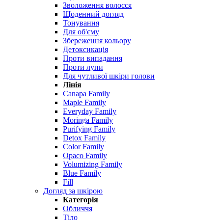
Зволоження волосся
Щоденний догляд
Тонування
Для об'єму
Збереження кольору
Детоксикація
Проти випадання
Проти лупи
Для чутливої ​​шкіри голови
Лінія
Canapa Family
Maple Family
Everyday Family
Moringa Family
Purifying Family
Detox Family
Color Family
Opaco Family
Volumizing Family
Blue Family
Fill
Догляд за шкірою
Категорія
Обличчя
Тіло