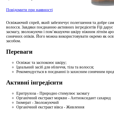
Повідомити при наявності
Освіжаючий спрей, який забезпечує полегшення та добре само
волосся. Завдяки поєднанню активних інгредієнтів Fiji дару
засмагу, зволожуючи і пом`якшуючи шкіру ніжним літнім арома
сонячних опіків. Його можна використовувати окремо як осв
засобом.
Переваги
Освіжає та заспокоює шкіру;
Ідеальний засіб для обличчя, тіла та волосся;
Рекомендується в поєднанні із захисним сонячним про
Активні інгредієнти
Еритрулоза - Природно стимулює засмагу
Органічний екстракт моркви - Антиоксидант сахарид
Ізомерат - Зволожуючий
Органічний екстракт вівса - Живлення