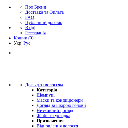
Про Бренд
Доставка та Оплата
FAQ
Публічний договір
Вхід
|
Реєстрація
Кошик
(0)
Укр
|
Рус
Догляд за волоссям
Категорія
Шампуні
Маски та кондиціонери
Догляд за шкірою голови
Незмивний догляд
Фініш та укладка
Призначення
Відновлення волосся