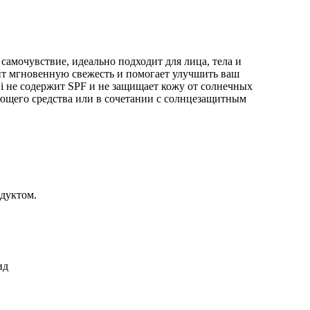
амочувствие, идеально подходит для лица, тела и
рит мгновенную свежесть и помогает улучшить ваш
ji не содержит SPF и не защищает кожу от солнечных
ающего средства или в сочетании с солнцезащитным
дуктом.
ид