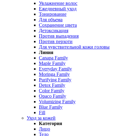
Увлажнение волос
Ежедневный уход
Тонирование
Для объема
Сохранение цвета
Детоксикация
Против выпадения
Против перхоти
Для чувствительной кожи головы
Линия
Canapa Family
Maple Family
Everyday Family
Moringa Family
Purifying Family
Detox Family
Color Family
Opaco Family
Volumizing Family
Blue Family
Fill
Уход за кожей
Категория
Лицо
Тело