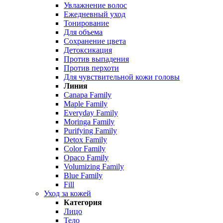
Увлажнение волос
Ежедневный уход
Тонирование
Для объема
Сохранение цвета
Детоксикация
Против выпадения
Против перхоти
Для чувствительной кожи головы
Линия
Canapa Family
Maple Family
Everyday Family
Moringa Family
Purifying Family
Detox Family
Color Family
Opaco Family
Volumizing Family
Blue Family
Fill
Уход за кожей
Категория
Лицо
Тело