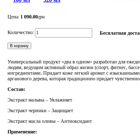
100 мл
320 мл
Цена
1 090
.
00
грн
Бесплатная доста
В корзину
Универсальный продукт «два в одном» разработан для ежедн
людям, ведущим активный образ жизни (спорт, фитнес, бас
ингредиентами. Придает коже легкий аромат с изысканным
арганового дерева, которая традиционно придает чувственно
Состав:
Экстракт мальвы – Увлажняет
Экстракт черники – Защищает
Экстракт масла оливы – Антиоксидант
Применение: