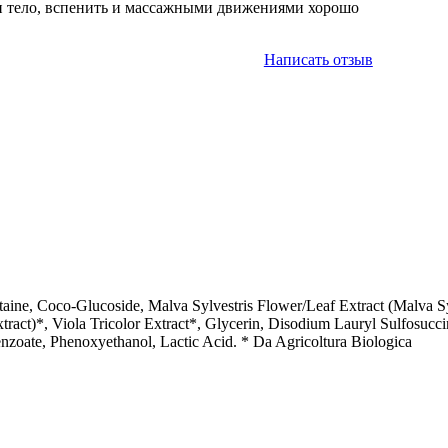
и тело, вспенить и массажными движениями хорошо
Написать отзыв
ne, Coco-Glucoside, Malva Sylvestris Flower/Leaf Extract (Malva Syl
tract)*, Viola Tricolor Extract*, Glycerin, Disodium Lauryl Sulfosucc
nzoate, Phenoxyethanol, Lactic Acid. * Da Agricoltura Biologica