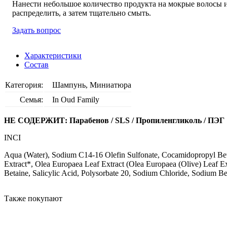
Нанести небольшое количество продукта на мокрые волосы 
распределить, а затем тщательно смыть.
Задать вопрос
Характеристики
Состав
Категория:
Шампунь, Миниатюра
Семья:
In Oud Family
НЕ СОДЕРЖИТ: Парабенов / SLS / Пропиленгликоль / ПЭГ
INCI
Aqua (Water), Sodium C14-16 Olefin Sulfonate, Cocamidopropyl Betai
Extract*, Olea Europaea Leaf Extract (Olea Europaea (Olive) Leaf Ex
Betaine, Salicylic Acid, Polysorbate 20, Sodium Chloride, Sodium Be
Также покупают
ICONIC FORMULA
BESTSELLER
BESTSELLER