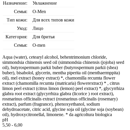
Назначение:
Увлажнение
Семья:
O-Men
Тип кожи:
Для всех типов кожи
Уход:
Лицо
Категория:
Для бритья
Семья:
O-men
Aqua (water), cetearyl alcohol, behentrimonium chloride,
simmondsia chinensis seed oil (simmondsia chinensis (jojoba) seed
oil), butyrospermum parkii buber (butyrospermum parkii (shea)
buber), bisabolol, glycerin, mentha piperita oil (menthaermppita)
oil), mel extract (honey extract) *, chamomilla recumta flower
extract (chamomilla recumta (matricaria) flowerextract) * , citrus
limon peel extract (citrus limon (lemon) peel extract) *, glycyrrhiza
glabra root extract (glycyrrhiza glabra (licorice ) root extract),
rosmarinus officinalis extract (rosmarinus officinalis (rosemary)
extract), parfum (fragrance), phenoxyethanol, sodium
dehydroacetate, citric acid, glycine soja oil (glycine soja (soybean)
oil), hydroxycitronellal, limonene. * da agricoltura biologica
pH
5,50 - 6,00