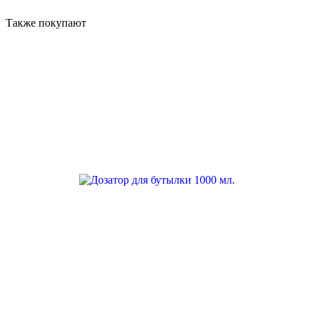
Также покупают
BESTSELLER
FAVORITE