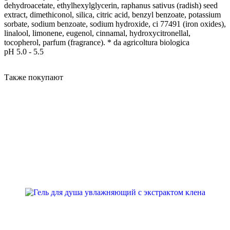
dehydroacetate, ethylhexylglycerin, raphanus sativus (radish) seed
extract, dimethiconol, silica, citric acid, benzyl benzoate, potassium
sorbate, sodium benzoate, sodium hydroxide, ci 77491 (iron oxides),
linalool, limonene, eugenol, cinnamal, hydroxycitronellal,
tocopherol, parfum (fragrance). * da agricoltura biologica
pH 5.0 - 5.5
Также покупают
ICONIC FORMULA
MUST-HAVE
BESTSELLER
FAVORITE