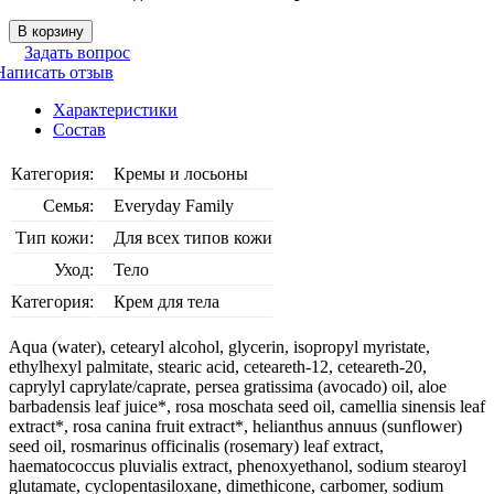
В корзину
Задать вопрос
Написать отзыв
Характеристики
Состав
Категория:
Кремы и лосьоны
Семья:
Everyday Family
Тип кожи:
Для всех типов кожи
Уход:
Тело
Категория:
Крем для тела
Aqua (water), cetearyl alcohol, glycerin, isopropyl myristate,
ethylhexyl palmitate, stearic acid, ceteareth-12, ceteareth-20,
caprylyl caprylate/caprate, persea gratissima (avocado) oil, aloe
barbadensis leaf juice*, rosa moschata seed oil, camellia sinensis leaf
extract*, rosa canina fruit extract*, helianthus annuus (sunflower)
seed oil, rosmarinus officinalis (rosemary) leaf extract,
haematococcus pluvialis extract, phenoxyethanol, sodium stearoyl
glutamate, cyclopentasiloxane, dimethicone, carbomer, sodium