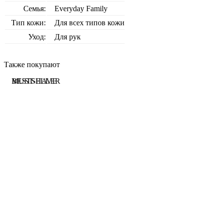
Семья:
Everyday Family
Тип кожи:
Для всех типов кожи
Уход:
Для рук
Также покупают
BESTSELLER
BESTSELLER
MUST-HAVE