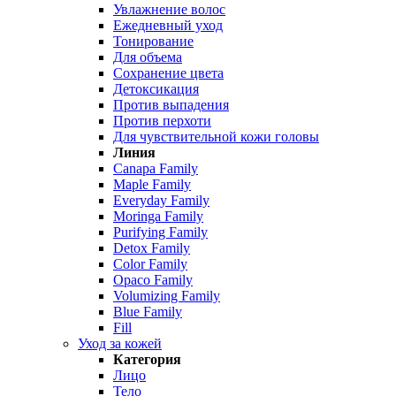
Увлажнение волос
Ежедневный уход
Тонирование
Для объема
Сохранение цвета
Детоксикация
Против выпадения
Против перхоти
Для чувствительной кожи головы
Линия
Canapa Family
Maple Family
Everyday Family
Moringa Family
Purifying Family
Detox Family
Color Family
Opaco Family
Volumizing Family
Blue Family
Fill
Уход за кожей
Категория
Лицо
Тело