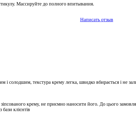
утикулу. Массируйте до полного впитывания.
Написать отзыв
м і солодшим, текстура крему легка, швидко вбирається і не зал
зіпсованого крему, не приємно наносити його. До цього замовлял
з бази клієнтів