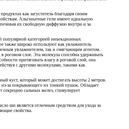
продуктах как загуститель благодаря своим
ойствам. Альгинатные гели имеют идеальную
еспечивая их свободную диффузию внутри и за
популярной категорией инъекционных
ее также широко используют как увлажнитель
опичным увлажнителем, так и смягчающим агентом.
в роговом слое. Эта молекула способна удерживать
собности притягивать влагу в роговой слой, она
ействуя с другими молекулами, такими как
ный куст, который может достигать высоты 2 метров.
у из-за покрывающего их тонкий пушок. Обладает
т секрецию сальных желез, стимулирует
асло ши является отличным средством для ухода за
яющие свойства.