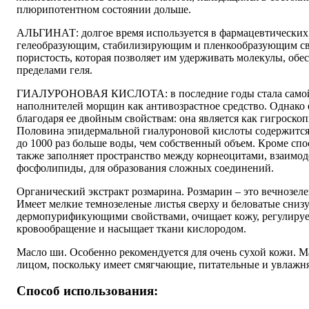
плюрипотентном состоянии дольше.
АЛЬГИНАТ: долгое время используется в фармацевтических 
гелеобразующим, стабилизирующим и пленкообразующим св
пористость, которая позволяет им удерживать молекулы, об
пределами геля.
ГИАЛУРОНОВАЯ КИСЛОТА: в последние годы стала самой 
наполнителей морщин как антивозрастное средство. Однако 
благодаря ее двойным свойствам: она является как гигроск
Половина эпидермальной гиалуроновой кислоты содержится 
до 1000 раз больше воды, чем собственный объем. Кроме спо
также заполняет пространство между корнеоцитами, взаимод
фосфолипиды, для образования сложных соединений.
Органический экстракт розмарина. Розмарин – это вечнозеле
Имеет мелкие темнозеленые листья сверху и беловатые сниз
дермопурификующими свойствами, очищает кожу, регулируе
кровообращение и насыщает ткани кислородом.
Масло ши. Особенно рекомендуется для очень сухой кожи. М
лицом, поскольку имеет смягчающие, питательные и увлажн
Способ использования: