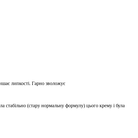
ишає липкості. Гарно зволожує
а стабільно (стару нормальну формулу) цього крему і була