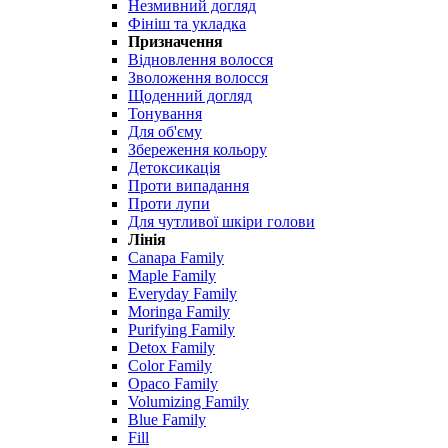
Незмивний догляд
Фініш та укладка
Призначення
Відновлення волосся
Зволоження волосся
Щоденний догляд
Тонування
Для об'єму
Збереження кольору
Детоксикація
Проти випадання
Проти лупи
Для чутливої ​​шкіри голови
Лінія
Canapa Family
Maple Family
Everyday Family
Moringa Family
Purifying Family
Detox Family
Color Family
Opaco Family
Volumizing Family
Blue Family
Fill