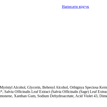
Написати відгук
Myristyl Alcohol, Glycerin, Behenyl Alcohol, Orbignya Speciosa Ker
 Salvia Officinalis Leaf Extract (Salvia Officinalis (Sage) Leaf Extra
l, Limonene, Xanthan Gum, Sodium Dehydroacetate, Acid Violet 43, Di