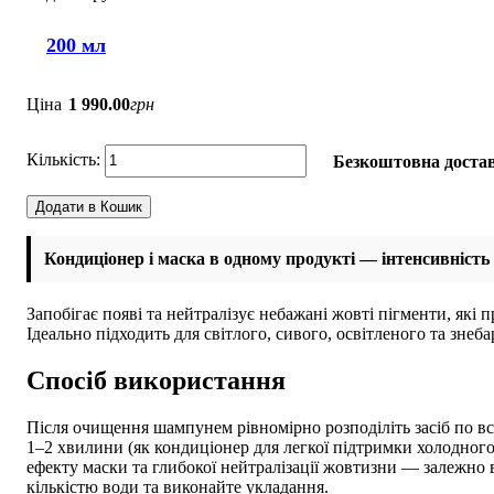
200 мл
Ціна
1 990
.
00
грн
Безкоштовна достав
Додати в Кошик
Кондиціонер і маска в одному продукті — інтенсивність
Запобігає появі та нейтралізує небажані жовті пігменти, які 
Ідеально підходить для світлого, сивого, освітленого та знеб
Спосіб використання
Після очищення шампунем рівномірно розподіліть засіб по всі
1–2 хвилини (як кондиціонер для легкої підтримки холодного 
ефекту маски та глибокої нейтралізації жовтизни — залежно 
кількістю води та виконайте укладання.