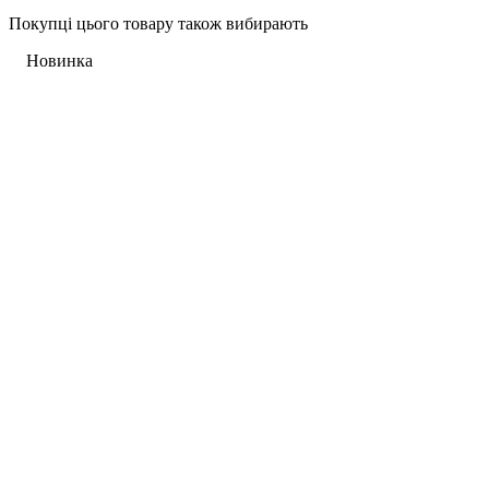
Покупці цього товару також вибирають
ICONIC FORMULA
BESTSELLER
Новинка