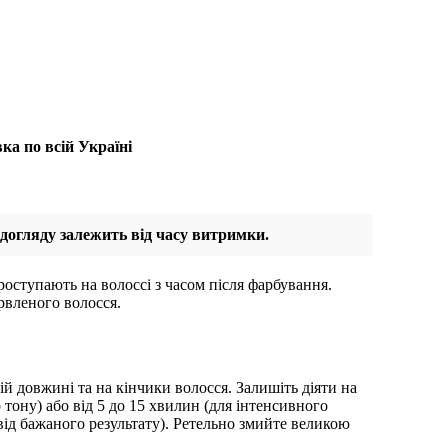
ка по всій Україні
 догляду залежить від часу витримки.
проступають на волоссі з часом після фарбування.
арвленого волосся.
й довжині та на кінчики волосся. Залишіть діяти на
тону) або від 5 до 15 хвилин (для інтенсивного
від бажаного результату). Ретельно змийте великою