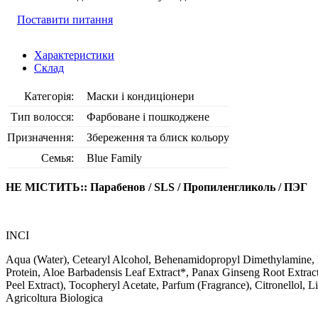
Поставити питання
Характеристики
Склад
Категорія:
Маски і кондиціонери
Тип волосся:
Фарбоване і пошкоджене
Призначення:
Збереження та блиск кольору
Семья:
Blue Family
НЕ МІСТИТЬ:: Парабенов / SLS / Пропиленгликоль / ПЭГ
INCI
Aqua (Water), Cetearyl Alcohol, Behenamidopropyl Dimethylamine, 
Protein, Aloe Barbadensis Leaf Extract*, Panax Ginseng Root Extract*,
Peel Extract), Tocopheryl Acetate, Parfum (Fragrance), Citronello
Agricoltura Biologica