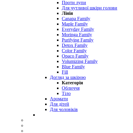
Проти лупи
Для чутливої ​​шкіри голови
Лінія
Canapa Family
Maple Family
Everyday Family
Moringa Family
Purifying Family
Detox Family
Color Family
Opaco Family
Volumizing Family
Blue Family
Fill
Догляд за шкірою
Категорія
Обличчя
Тіло
Аромати
Для дітей
Для чоловіків