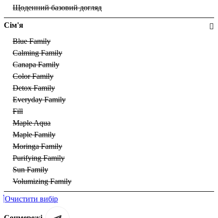
Щоденний базовий догляд
Сім'я
Blue Family
Calming Family
Canapa Family
Color Family
Detox Family
Everyday Family
Fill
Maple Aqua
Maple Family
Moringa Family
Purifying Family
Sun Family
Volumizing Family
Очистити вибір
Соцмережі