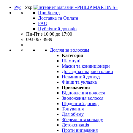
Рус
| Укр
Про Бренд
Доставка та Оплата
FAQ
Публічний договір
Пн-Пт з 10:00 до 17:00
093 067 3939
Догляд за волоссям
Категорія
Шампуні
Маски та кондиціонери
Догляд за шкірою голови
Незмивний догляд
Фініш та укладка
Призначення
Відновлення волосся
Зволоження волосся
Щоденний догляд
Тонування
Для об'єму
Збереження кольору
Детоксикація
Проти випадання