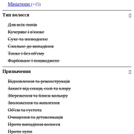
Мініатюри
(+15)
Тип волосся
Для всіх типів
Кучеряве і в'юнке
Сухе та зневоднене
Схильне до випадіння
Тонке і без об'єму
Фарбоване і пошкоджене
Призначення
Відновлення та реконструкція
Захист від сонця, солі та хлору
Збереження та блиск кольору
Зволоження та живлення
Об'єм та густота
Очищення та детоксикація
Проти випадіння волосся
Проти лупи