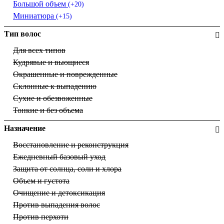
Большой объем
(+20)
Миниатюра
(+15)
Тип волос
Для всех типов
Кудрявые и вьющиеся
Окрашенные и поврежденные
Склонные к выпадению
Сухие и обезвоженные
Тонкие и без объема
Назначение
Восстановление и реконструкция
Ежедневный базовый уход
Защита от солнца, соли и хлора
Объем и густота
Очищение и детоксикация
Против выпадения волос
Против перхоти