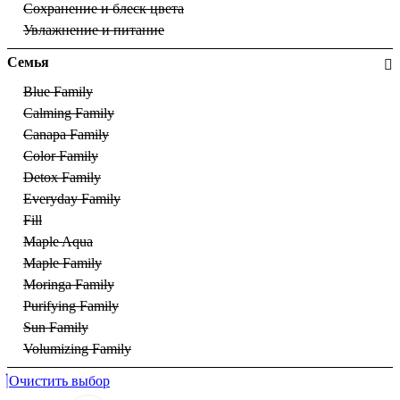
Сохранение и блеск цвета
Увлажнение и питание
Семья
Blue Family
Calming Family
Canapa Family
Color Family
Detox Family
Everyday Family
Fill
Maple Aqua
Maple Family
Moringa Family
Purifying Family
Sun Family
Volumizing Family
Очистить выбор