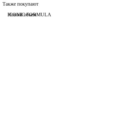
Также покупают
ICONIC FORMULA
Новый обьем