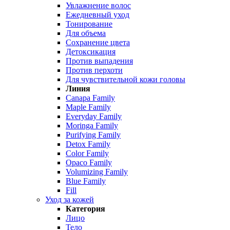
Увлажнение волос
Ежедневный уход
Тонирование
Для объема
Сохранение цвета
Детоксикация
Против выпадения
Против перхоти
Для чувствительной кожи головы
Линия
Canapa Family
Maple Family
Everyday Family
Moringa Family
Purifying Family
Detox Family
Color Family
Opaco Family
Volumizing Family
Blue Family
Fill
Уход за кожей
Категория
Лицо
Тело