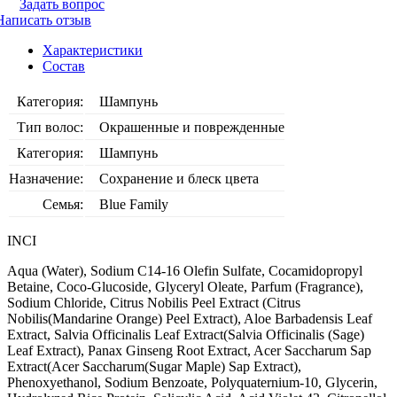
Задать вопрос
Написать отзыв
Характеристики
Состав
Категория:
Шампунь
Тип волос:
Окрашенные и поврежденные
Категория:
Шампунь
Назначение:
Сохранение и блеск цвета
Семья:
Blue Family
INCI
Aqua (Water), Sodium C14-16 Olefin Sulfate, Cocamidopropyl
Betaine, Coco-Glucoside, Glyceryl Oleate, Parfum (Fragrance),
Sodium Chloride, Citrus Nobilis Peel Extract (Citrus
Nobilis(Mandarine Orange) Peel Extract), Aloe Barbadensis Leaf
Extract, Salvia Officinalis Leaf Extract(Salvia Officinalis (Sage)
Leaf Extract), Panax Ginseng Root Extract, Acer Saccharum Sap
Extract(Acer Saccharum(Sugar Maple) Sap Extract),
Phenoxyethanol, Sodium Benzoate, Polyquaternium-10, Glycerin,