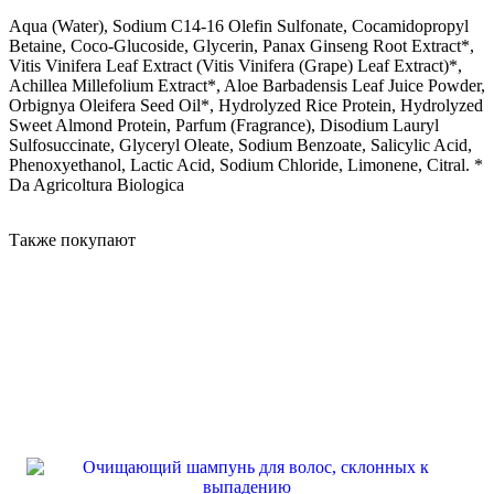
Aqua (Water), Sodium C14-16 Olefin Sulfonate, Cocamidopropyl
Betaine, Coco-Glucoside, Glycerin, Panax Ginseng Root Extract*,
Vitis Vinifera Leaf Extract (Vitis Vinifera (Grape) Leaf Extract)*,
Achillea Millefolium Extract*, Aloe Barbadensis Leaf Juice Powder,
Orbignya Oleifera Seed Oil*, Hydrolyzed Rice Protein, Hydrolyzed
Sweet Almond Protein, Parfum (Fragrance), Disodium Lauryl
Sulfosuccinate, Glyceryl Oleate, Sodium Benzoate, Salicylic Acid,
Phenoxyethanol, Lactic Acid, Sodium Chloride, Limonene, Citral. *
Da Agricoltura Biologica
Также покупают
BESTSELLER
ICONIC FORMULA
ICONIC FORMULA