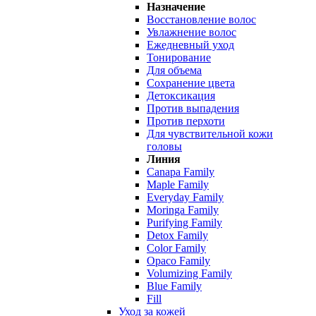
Назначение
Восстановление волос
Увлажнение волос
Ежедневный уход
Тонирование
Для объема
Сохранение цвета
Детоксикация
Против выпадения
Против перхоти
Для чувствительной кожи
головы
Линия
Canapa Family
Maple Family
Everyday Family
Moringa Family
Purifying Family
Detox Family
Color Family
Opaco Family
Volumizing Family
Blue Family
Fill
Уход за кожей