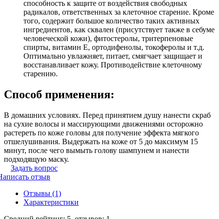
способность к защите от воздействия свободных
радикалов, ответственных за клеточное старение. Кроме
того, содержит большое количество таких активных
ингредиентов, как сквален (присутствует также в себуме
человеческой кожи), фитостеролы, тритерпеновые
спирты, витамин Е, ортодифенолы, токоферолы и т.д.
Оптимально увлажняет, питает, смягчает защищает и
восстанавливает кожу. Противодействие клеточному
старению.
Способ применения:
В домашних условиях. Перед принятием душу нанести скраб
на сухие волосы и массирующими движениями осторожно
растереть по коже головы для получение эффекта мягкого
отшелушивания. Выдержать на коже от 5 до максимум 15
минут, после чего вымыть голову шампунем и нанести
подходящую маску.
Задать вопрос
Написать отзыв
Отзывы (1)
Характеристики
Средний рейтинг:
5
, отзывов:
1