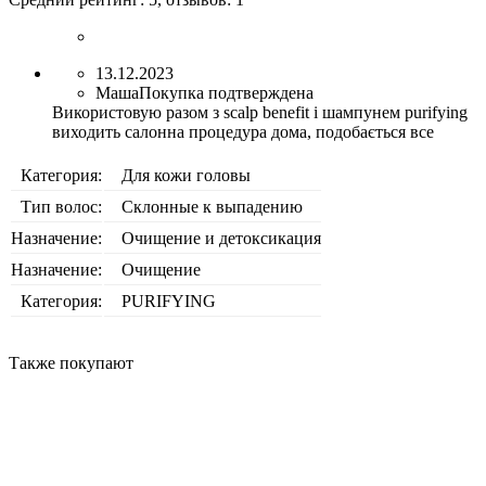
13.12.2023
Маша
Покупка подтверждена
Використовую разом з scalp benefit і шампунем purifying
виходить салонна процедура дома, подобається все
Категория:
Для кожи головы
Тип волос:
Склонные к выпадению
Назначение:
Очищение и детоксикация
Назначение:
Очищение
Категория:
PURIFYING
Также покупают
BESTSELLER
BESTSELLER
ICONIC FORMULA