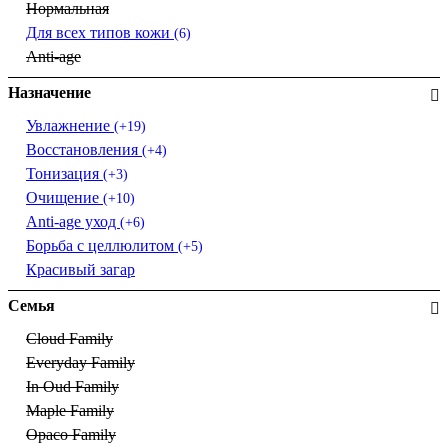
Нормальная
Для всех типов кожи
(6)
Anti-age
Назначение
Увлажнение
(+19)
Восстановления
(+4)
Тонизация
(+3)
Очищение
(+10)
Anti-age уход
(+6)
Борьба с целлюлитом
(+5)
Красивый загар
Семья
Cloud Family
Everyday Family
In Oud Family
Maple Family
Opaco Family