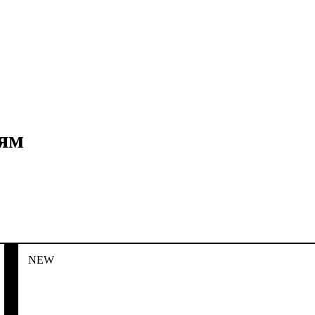
сям
NEW