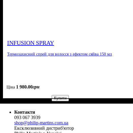
INFUSION SPRAY
Термозахисний спрей для волосся з ефектом сяйва 150 мл
1 980
.
00
грн
Ціна
Купити
Контакти
093 067 3939
shop@philip-martins.com.ua
Ексклюзивний дистриб'ютор