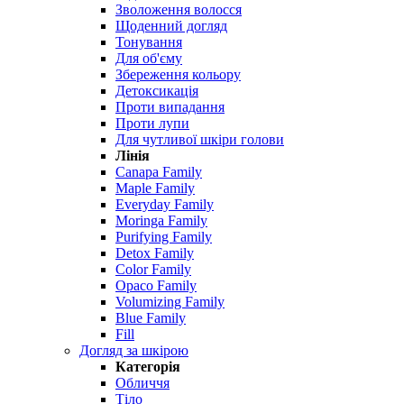
Зволоження волосся
Щоденний догляд
Тонування
Для об'єму
Збереження кольору
Детоксикація
Проти випадання
Проти лупи
Для чутливої ​​шкіри голови
Лінія
Canapa Family
Maple Family
Everyday Family
Moringa Family
Purifying Family
Detox Family
Color Family
Opaco Family
Volumizing Family
Blue Family
Fill
Догляд за шкірою
Категорія
Обличчя
Тіло