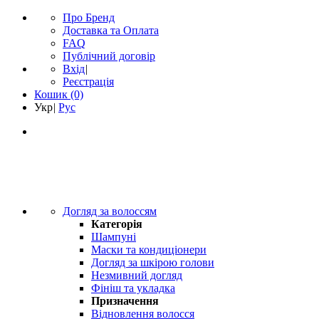
Про Бренд
Доставка та Оплата
FAQ
Публічний договір
Вхід
|
Реєстрація
Кошик
(0)
Укр
|
Рус
Догляд за волоссям
Категорія
Шампуні
Маски та кондиціонери
Догляд за шкірою голови
Незмивний догляд
Фініш та укладка
Призначення
Відновлення волосся