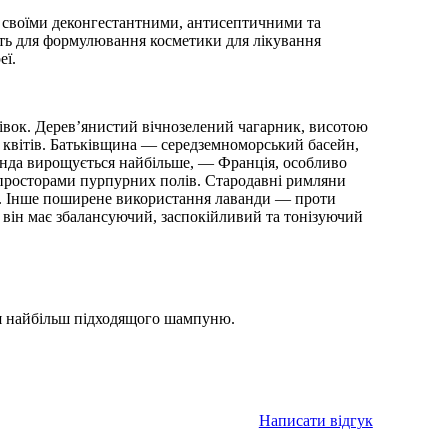
а своїми деконгестантними, антисептичними та
ть для формулювання косметики для лікування
еї.
івок. Дерев’янистий вічнозелений чагарник, висотою
х квітів. Батьківщина — середземноморський басейн,
ванда вирощується найбільше, — Франція, особливо
 просторами пурпурних полів. Стародавні римляни
анн. Інше поширене використання лаванди — проти
; він має збалансуючий, заспокійливий та тонізуючий
сля найбільш підходящого шампуню.
Написати відгук