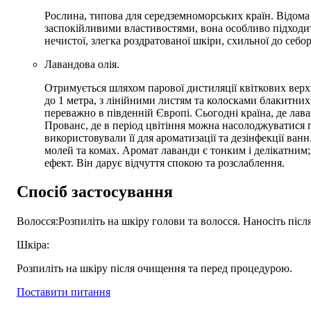
Рослина, типова для середземноморських країн. Відом
заспокійливими властивостями, вона особливо підходи
нечистої, злегка роздратованої шкіри, схильної до себор
Лавандова олія.
Отримується шляхом парової дистиляції квіткових верх
до 1 метра, з лінійними листям та колосками блакитни
переважно в південній Європі. Сьогодні країна, де ла
Прованс, де в період цвітіння можна насолоджуватися
використовували її для ароматизації та дезінфекції в
молей та комах. Аромат лаванди є тонким і делікатним
ефект. Він дарує відчуття спокою та розслаблення.
Спосіб застосування
Волосся:Розпиліть на шкіру голови та волосся. Наносіть пі
Шкіра:
Розпиліть на шкіру після очищення та перед процедурою.
Поставити питання