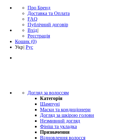
Про Бренд
Доставка та Оплата
FAQ
Публічний договір
Вхід
|
Реєстрація
Кошик
(0)
Укр
|
Рус
Догляд за волоссям
Категорія
Шампуні
Маски та кондиціонери
Догляд за шкірою голови
Незмивний догляд
Фініш та укладка
Призначення
Відновлення волосся