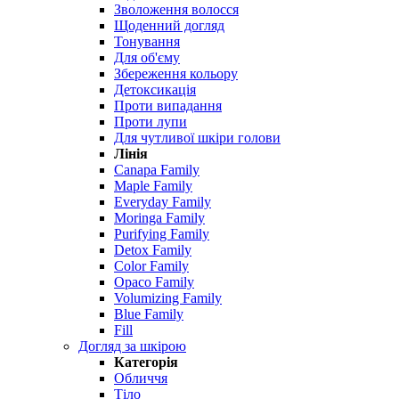
Зволоження волосся
Щоденний догляд
Тонування
Для об'єму
Збереження кольору
Детоксикація
Проти випадання
Проти лупи
Для чутливої ​​шкіри голови
Лінія
Canapa Family
Maple Family
Everyday Family
Moringa Family
Purifying Family
Detox Family
Color Family
Opaco Family
Volumizing Family
Blue Family
Fill
Догляд за шкірою
Категорія
Обличчя
Тіло