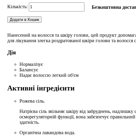
Безкоштовна достав
Додати в Кошик
Нанесений на волосся та шкіру голови, цей продукт допомага
для лікування злегка роздратованої шкіри голови та волосся 
Дія
Нормалізує
Балансує
Надає волоссю легкий об'єм
Активні інгредієнти
Рожева сіль.
Натрієва сіль звільняє шкіру від забруднень, надлишку с
осморегуляторній функції, вона забезпечує правильни
здатність.
Органічна лавандова вода.