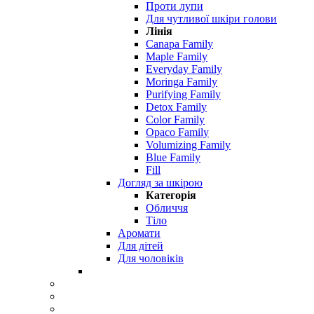
Проти лупи
Для чутливої ​​шкіри голови
Лінія
Canapa Family
Maple Family
Everyday Family
Moringa Family
Purifying Family
Detox Family
Color Family
Opaco Family
Volumizing Family
Blue Family
Fill
Догляд за шкірою
Категорія
Обличчя
Тіло
Аромати
Для дітей
Для чоловіків