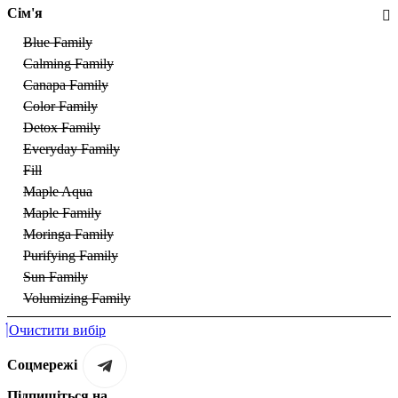
Сім'я
Blue Family
Calming Family
Canapa Family
Color Family
Detox Family
Everyday Family
Fill
Maple Aqua
Maple Family
Moringa Family
Purifying Family
Sun Family
Volumizing Family
Очистити вибір
Соцмережі
Підпишіться на