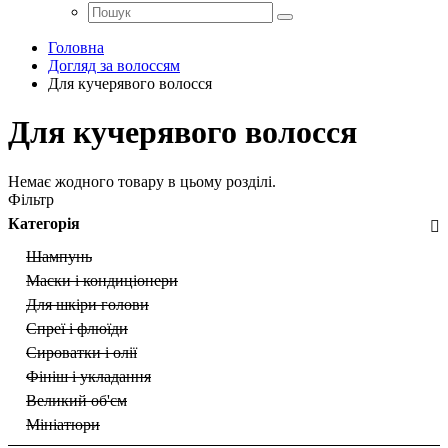
Головна
Догляд за волоссям
Для кучерявого волосся
Для кучерявого волосся
Немає жодного товару в цьому розділі.
Фільтр
Категорія
Шампунь
Маски і кондиціонери
Для шкіри голови
Спреї і флюїди
Сироватки і олії
Фініш і укладання
Великий об'єм
Мініатюри