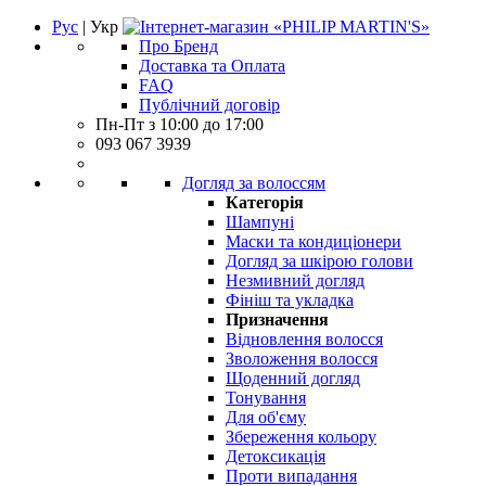
Рус
| Укр
Про Бренд
Доставка та Оплата
FAQ
Публічний договір
Пн-Пт з 10:00 до 17:00
093 067 3939
Догляд за волоссям
Категорія
Шампуні
Маски та кондиціонери
Догляд за шкірою голови
Незмивний догляд
Фініш та укладка
Призначення
Відновлення волосся
Зволоження волосся
Щоденний догляд
Тонування
Для об'єму
Збереження кольору
Детоксикація
Проти випадання