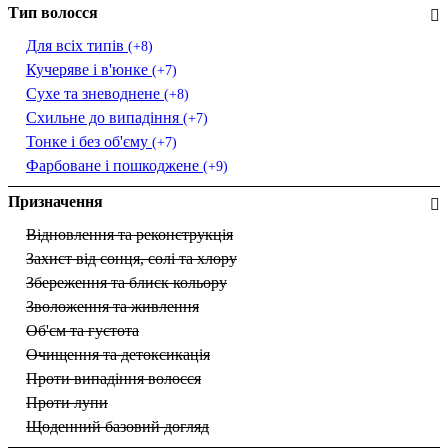
Тип волосся
Для всіх типів
(+8)
Кучеряве і в'юнке
(+7)
Сухе та зневоднене
(+8)
Схильне до випадіння
(+7)
Тонке і без об'єму
(+7)
Фарбоване і пошкоджене
(+9)
Призначення
Відновлення та реконструкція
Захист від сонця, солі та хлору
Збереження та блиск кольору
Зволоження та живлення
Об'єм та густота
Очищення та детоксикація
Проти випадіння волосся
Проти лупи
Щоденний базовий догляд