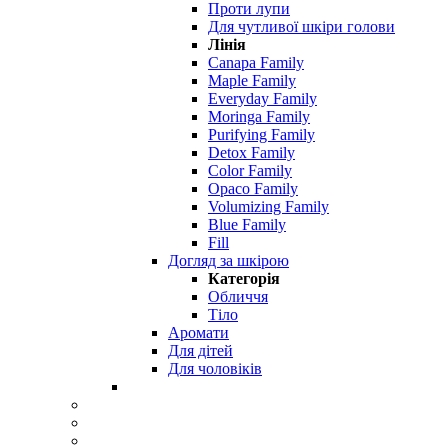
Проти лупи
Для чутливої ​​шкіри голови
Лінія
Canapa Family
Maple Family
Everyday Family
Moringa Family
Purifying Family
Detox Family
Color Family
Opaco Family
Volumizing Family
Blue Family
Fill
Догляд за шкірою
Категорія
Обличчя
Тіло
Аромати
Для дітей
Для чоловіків