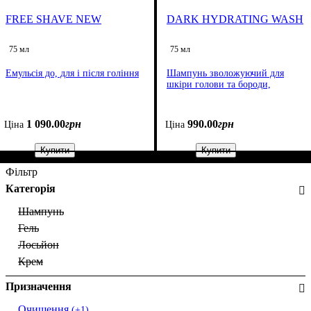
FREE SHAVE NEW
DARK HYDRATING WASH
75 мл
75 мл
Емульсія до, для і після гоління
Шампунь зволожуючий для
шкіри голови та бороди,
1 090
.
00
грн
990
.
00
грн
Ціна
Ціна
Купити
Купити
Фільтр
Категорія
Шампунь
Гель
Лосьйон
Крем
Призначення
Очищення
(+1)