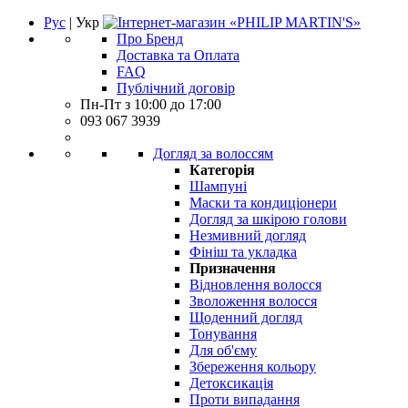
Рус
| Укр
Про Бренд
Доставка та Оплата
FAQ
Публічний договір
Пн-Пт з 10:00 до 17:00
093 067 3939
Догляд за волоссям
Категорія
Шампуні
Маски та кондиціонери
Догляд за шкірою голови
Незмивний догляд
Фініш та укладка
Призначення
Відновлення волосся
Зволоження волосся
Щоденний догляд
Тонування
Для об'єму
Збереження кольору
Детоксикація
Проти випадання