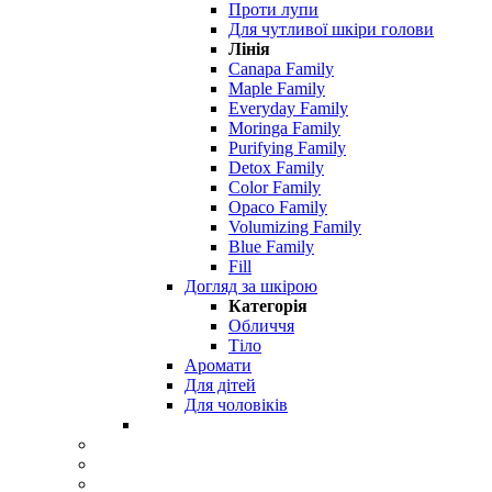
Проти лупи
Для чутливої ​​шкіри голови
Лінія
Canapa Family
Maple Family
Everyday Family
Moringa Family
Purifying Family
Detox Family
Color Family
Opaco Family
Volumizing Family
Blue Family
Fill
Догляд за шкірою
Категорія
Обличчя
Тіло
Аромати
Для дітей
Для чоловіків