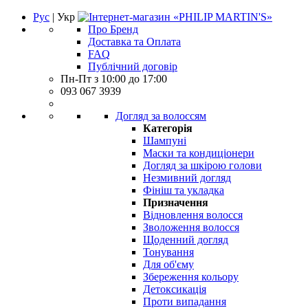
Рус
| Укр
Про Бренд
Доставка та Оплата
FAQ
Публічний договір
Пн-Пт з 10:00 до 17:00
093 067 3939
Догляд за волоссям
Категорія
Шампуні
Маски та кондиціонери
Догляд за шкірою голови
Незмивний догляд
Фініш та укладка
Призначення
Відновлення волосся
Зволоження волосся
Щоденний догляд
Тонування
Для об'єму
Збереження кольору
Детоксикація
Проти випадання