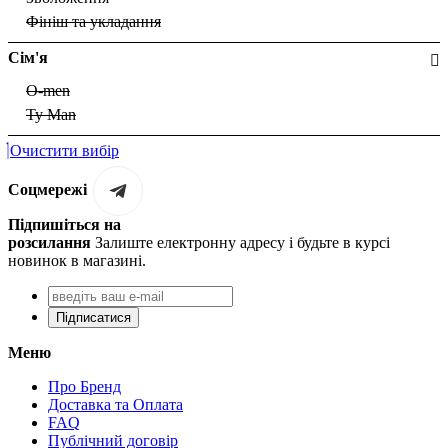
Фініш та укладання
Сім'я
O-men
Ty Man
Очистити вибір
Соцмережі
Підпишіться на
розсилання
Залиште електронну адресу і будьте в курсі
новинок в магазині.
Підписатися
Меню
Про Бренд
Доставка та Оплата
FAQ
Публічний договір