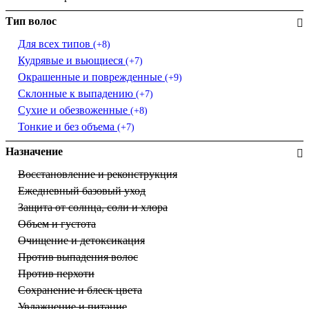
Тип волос
Для всех типов
(+8)
Кудрявые и вьющиеся
(+7)
Окрашенные и поврежденные
(+9)
Склонные к выпадению
(+7)
Сухие и обезвоженные
(+8)
Тонкие и без объема
(+7)
Назначение
Восстановление и реконструкция
Ежедневный базовый уход
Защита от солнца, соли и хлора
Объем и густота
Очищение и детоксикация
Против выпадения волос
Против перхоти
Сохранение и блеск цвета
Увлажнение и питание