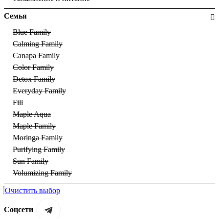
Семья
Blue Family
Calming Family
Canapa Family
Color Family
Detox Family
Everyday Family
Fill
Maple Aqua
Maple Family
Moringa Family
Purifying Family
Sun Family
Volumizing Family
Очистить выбор
Соцсети