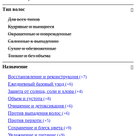
Тип волос
Для всех типов
Кудрявые и вьющиеся
Окрашенные и поврежденные
Склонные к выпадению
Сухие и обезвоженные
Тонкие и без объема
Назначение
Восстановление и реконструкция
(+7)
Ежедневный базовый уход
(+6)
Защита от солнца, соли и хлора
(+4)
Объем и густота
(+8)
Очищение и детоксикация
(+6)
Против выпадения волос
(+6)
Против перхоти
(+5)
Сохранение и блеск цвета
(+9)
Увлажнение и питание
(+9)