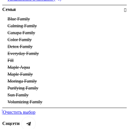
Семья
Blue Family
Calming Family
Canapa Family
Color Family
Detox Family
Everyday Family
Fill
Maple Aqua
Maple Family
Moringa Family
Purifying Family
Sun Family
Volumizing Family
Очистить выбор
Соцсети