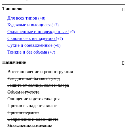
Тип волос
Для всех типов
(+8)
Кудрявые и вьющиеся
(+7)
Окрашенные и поврежденные
(+9)
Склонные к выпадению
(+7)
Сухие и обезвоженные
(+8)
Тонкие и без объема
(+7)
Назначение
Восстановление и реконструкция
Ежедневный базовый уход
Защита от солнца, соли и хлора
Объем и густота
Очищение и детоксикация
Против выпадения волос
Против перхоти
Сохранение и блеск цвета
Увлажнение и питание