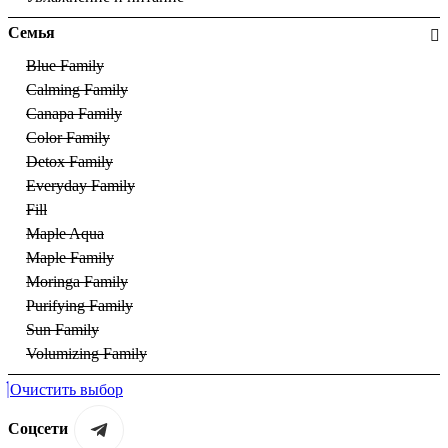
Семья
Blue Family
Calming Family
Canapa Family
Color Family
Detox Family
Everyday Family
Fill
Maple Aqua
Maple Family
Moringa Family
Purifying Family
Sun Family
Volumizing Family
Очистить выбор
Соцсети