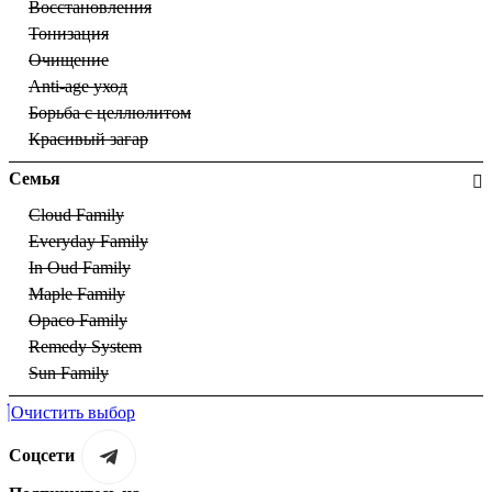
Восстановления
Тонизация
Очищение
Anti-age уход
Борьба с целлюлитом
Красивый загар
Семья
Cloud Family
Everyday Family
In Oud Family
Maple Family
Opaco Family
Remedy System
Sun Family
Очистить выбор
Соцсети